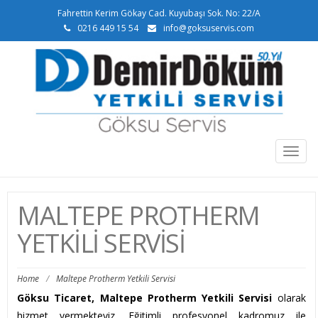
Fahrettin Kerim Gökay Cad. Kuyubaşı Sok. No: 22/A
0216 449 15 54
info@goksuservis.com
Togg
navig
MALTEPE PROTHERM
YETKILI SERVISI
Home
/
Maltepe Protherm Yetkili Servisi
Göksu Ticaret, Maltepe Protherm Yetkili Servisi
olarak
hizmet vermekteyiz. Eğitimli profesyonel kadromuz ile