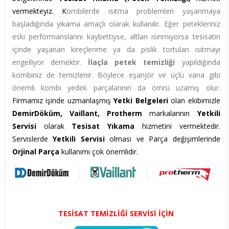
vermekteyiz. K
ombilerde ısıtma problemleri yaşanmaya
başladığında yıkama amaçlı olarak kullanılır. Eğer petekleriniz
eski performanslarını kaybettiyse, altları ısınmıyorsa tesisatın
içinde yaşanan kireçlenme ya da pislik tortuları ısıtmayı
engelliyor demektir.
İlaçla petek temizliği
yapıldığında
kombiniz de temizlenir. Böylece eşanjör ve üçlü vana gibi
önemli kombi yedek parçalarının da ömrü uzamış olur.
Firmamız işinde uzmanlaşmış
Yetki Belgeleri
olan ekibimizle
DemirDöküm, Vaillant, Protherm
markalarının
Yetkili
Servisi
olarak
Tesisat Yıkama
hizmetini vermektedir.
Servislerde
Yetkili Servisi
olması ve Parça değişimlerinde
Orjinal Parça
kullanımı çok önemlidir.
TESİSAT TEMİZLİĞİ SERVİSİ İÇİN