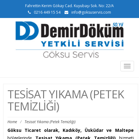
Fahrettin Kerim Gökay Cad. Kuyubaşı Sok. No: 22/A
0216 449 15 54
info@goksuservis.com
Togg
navig
TESISAT YIKAMA (PETEK
TEMIZLIĞI)
Home
/
Tesisat Yıkama (Petek Temizliği)
Göksu Ticaret olarak, Kadıköy, Üsküdar ve Maltepe
bölgelerinde
Tesisat Yıkama (Petek Temizliği)
hizmeti