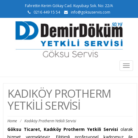
Fahrettin Kerim Gökay Cad. Kuyubaşı Sok. No: 22/A
0216 449 15 54
info@goksuservis.com
Togg
navig
KADIKÖY PROTHERM
YETKILI SERVISI
Home
/
Kadıköy Protherm Yetkili Servisi
Göksu Ticaret, Kadıköy Protherm Yetkili Servisi
olarak
hizmet vermekteyiz. Eğitimli profesyonel kadromuz ile