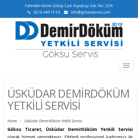
Fahrettin Kerim Gökay Cad. Kuyubaşı Sok. No: 22/A
0216 449 15 54
info@goksuservis.com
Togg
navig
ÜSKÜDAR DEMIRDÖKÜM
YETKILI SERVISI
Home
/
Üsküdar Demirdöküm Yetkili Servisi
Göksu Ticaret, Üsküdar DemirDöküm Yetkili Servisi
olarak hizmet vermekteyiz. Eğitimli profesyonel kadromuz ile