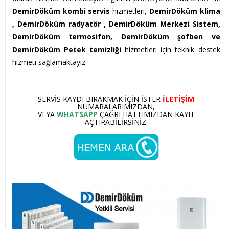
DemirDöküm kombi servis
hizmetleri,
DemirDöküm klima
,
DemirDöküm radyatör , DemirDöküm Merkezi Sistem,
DemirDöküm termosifon, DemirDöküm şofben ve
DemirDöküm Petek temizliği
hizmetleri için teknik destek
hizmeti sağlamaktayız.
SERVIS KAYDI BIRAKMAK IÇIN ISTER
ILETIŞIM
NUMARALARIMIZDAN,
VEYA
WHATSAPP
ÇAĞRI HATTIMIZDAN KAYIT
AÇTIRABILIRSINIZ.