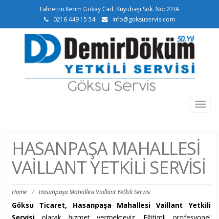
Fahrettin Kerim Gökay Cad. Kuyubaşı Sok. No: 22/A
0216 449 15 54
info@goksuservis.com
Togg
navig
HASANPAŞA MAHALLESI
VAILLANT YETKILI SERVISI
Home
/
Hasanpaşa Mahallesi Vaillant Yetkili Servisi
Göksu Ticaret, Hasanpaşa Mahallesi Vaillant Yetkili
Servisi
olarak hizmet vermekteyiz. Eğitimli profesyonel