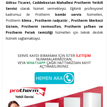
Göksu Ticaret, Caddebostan Mahallesi Protherm Yetkili
Servisi
olarak hizmet vermekteyiz. Eğitimli profesyonel
kadromuz ile Protherm
kombi servis
hizmetleri,
Protherm
klima , Protherm
radyatör , Protherm Merkezi
Sistem, Protherm termosifon, Protherm şofben ve
Protherm Petek temizliği
hizmetleri için teknik destek
hizmeti sağlamaktayız.
SERVIS KAYDI BIRAKMAK IÇIN ISTER
ILETIŞIM
NUMARALARIMIZDAN,
VEYA
WHATSAPP
ÇAĞRI HATTIMIZDAN KAYIT
AÇTIRABILIRSINIZ.