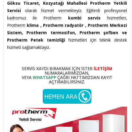
Göksu Ticaret, Kozyatağı Mahallesi Protherm Yetkili
Servisi
olarak hizmet vermekteyiz. Eğitimli profesyonel
kadromuz ile Protherm
kombi servis
hizmetleri,
Protherm
klima , Protherm
radyatör , Protherm Merkezi
Sistem, Protherm termosifon, Protherm şofben ve
Protherm Petek temizliği
hizmetleri için teknik destek
hizmeti sağlamaktayız.
SERVIS KAYDI BIRAKMAK IÇIN ISTER
ILETIŞIM
NUMARALARIMIZDAN,
VEYA
WHATSAPP
ÇAĞRI HATTIMIZDAN KAYIT
AÇTIRABILIRSINIZ.