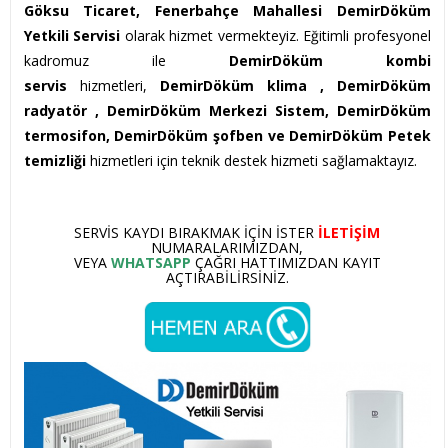
Göksu Ticaret, Fenerbahçe Mahallesi DemirDöküm
Yetkili Servisi
olarak hizmet vermekteyiz. Eğitimli profesyonel
kadromuz ile
DemirDöküm kombi
servis
hizmetleri,
DemirDöküm klima ,
DemirDöküm
radyatör , DemirDöküm Merkezi Sistem, DemirDöküm
termosifon, DemirDöküm şofben ve DemirDöküm Petek
temizliği
hizmetleri için teknik destek hizmeti sağlamaktayız.
SERVIS KAYDI BIRAKMAK IÇIN ISTER
ILETIŞIM
NUMARALARIMIZDAN,
VEYA
WHATSAPP
ÇAĞRI HATTIMIZDAN KAYIT
AÇTIRABILIRSINIZ.