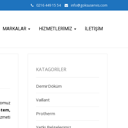
0216 449 15 54
info@goksuservis.com
MARKALAR
HIZMETLERIMIZ
İLETIŞIM
KATAGORILER
DemirDöküm
Vaillant
dromuz
stem,
Protherm
izmeti
Yetki Belgelerimiz