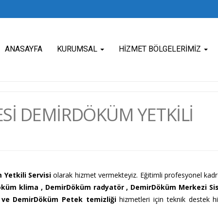
ANASAYFA
KURUMSAL
HIZMET BÖLGELERIMIZ
SI DEMIRDÖKÜM YETKILI
Yetkili Servisi
olarak hizmet vermekteyiz. Eğitimli profesyonel ka
küm klima ,
DemirDöküm radyatör , DemirDöküm Merkezi Si
ve DemirDöküm Petek temizliği
hizmetleri için teknik destek h