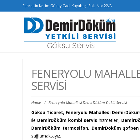
Fahrettin Kerim Gökay Cad. Kuyubaşı Sok. No: 22/A
FENERYOLU MAHALLE
SERVISI
Home
/
Feneryolu Mahallesi DemirDöküm Yetkili Servisi
Göksu Ticaret, Feneryolu Mahallesi DemirDöküm 
ile
DemirDöküm kombi servis
hizmetleri,
DemirDö
DemirDöküm termosifon, DemirDöküm şofben 
sağlamaktayız.