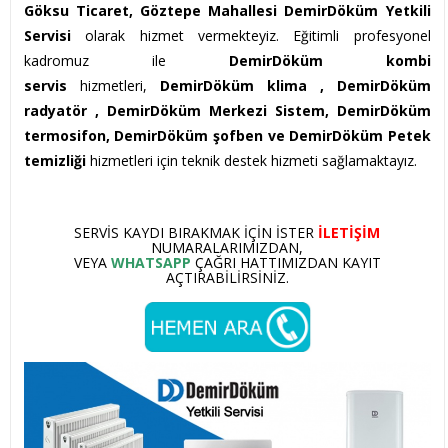
Göksu Ticaret, Göztepe Mahallesi DemirDöküm Yetkili
Servisi
olarak hizmet vermekteyiz. Eğitimli profesyonel
kadromuz ile
DemirDöküm kombi
servis
hizmetleri,
DemirDöküm klima ,
DemirDöküm
radyatör , DemirDöküm Merkezi Sistem, DemirDöküm
termosifon, DemirDöküm şofben ve DemirDöküm Petek
temizliği
hizmetleri için teknik destek hizmeti sağlamaktayız.
SERVIS KAYDI BIRAKMAK IÇIN ISTER
ILETIŞIM
NUMARALARIMIZDAN,
VEYA
WHATSAPP
ÇAĞRI HATTIMIZDAN KAYIT
AÇTIRABILIRSINIZ.