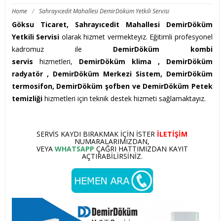
Home
/
Sahrayıcedit Mahallesi DemirDöküm Yetkili Servisi
Göksu Ticaret, Sahrayıcedit Mahallesi DemirDöküm
Yetkili Servisi
olarak hizmet vermekteyiz. Eğitimli profesyonel
kadromuz ile
DemirDöküm kombi
servis
hizmetleri,
DemirDöküm klima ,
DemirDöküm
radyatör , DemirDöküm Merkezi Sistem, DemirDöküm
termosifon, DemirDöküm şofben ve DemirDöküm Petek
temizliği
hizmetleri için teknik destek hizmeti sağlamaktayız.
SERVIS KAYDI BIRAKMAK IÇIN ISTER
ILETIŞIM
NUMARALARIMIZDAN,
VEYA
WHATSAPP
ÇAĞRI HATTIMIZDAN KAYIT
AÇTIRABILIRSINIZ.